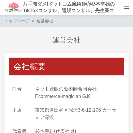
片手間ダメ!ドットコム魔術師Ⓡ杉本幸雄の
TikTokコンサル、通販コンサル、先生業コ
ンサルタント
トップページ
運営会社
運営会社
会社概要
商号
ネット通販の魔術師合同会社
Ecommerce-magician G.K
本店
東京都世田谷区深沢3-6-12-106 カーサ
ミア深沢
代表者
杉本幸雄(代表社員)